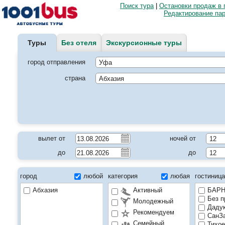
Поиск тура
|
Остановки продаж в 
Редактирование па
Туры
Без отеля
Экскурсионные туры
город отправления
страна
вылет от
ночей от
до
до
город
любой
категория
любая
гостиниц
Абхазия
Активный
БАРН
Без п
Молодежный
Дадук
Рекомендуем
СанЗа
Семейный
Тихое